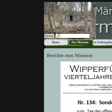
Direkt zum Seiteninhalt
Suchen
Home
Das Museum
Im Außengelä
▼
Berichte zum Museum